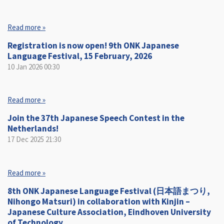
Read more »
Registration is now open! 9th ONK Japanese
Language Festival, 15 February, 2026
10 Jan 2026
00:30
Read more »
Join the 37th Japanese Speech Contest in the
Netherlands!
17 Dec 2025
21:30
Read more »
8th ONK Japanese Language Festival (日本語まつり,
Nihongo Matsuri) in collaboration with Kinjin –
Japanese Culture Association, Eindhoven University
of Technology