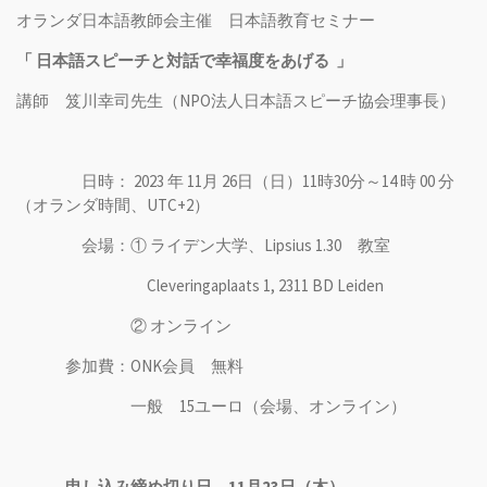
オランダ日本語教師会主催 日本語教育セミナー
「 日本語スピーチと対話で幸福度をあげる 」
講師
笈川幸司先生（NPO法人日本語スピーチ協会理事長）
日時：
2023
年 11月 26日（日）11時30分～14 時 00 分
（オランダ時間、UTC+2）
会場：① ライデン大学、Lipsius 1.30 教室
Cleveringaplaats 1, 2311 BD Leiden
② オンライン
参加費：ONK会員 無料
一般 15ユーロ（会場、オンライン）
申し込み締め切り日 11月23日（木）