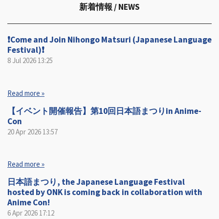
新着情報
/ NEWS
❗️Come and Join Nihongo Matsuri (Japanese Language
Festival)❗️
8 Jul 2026
13:25
Read more »
【イベント開催報告】第10回日本語まつりin Anime-
Con
20 Apr 2026
13:57
Read more »
日本語まつり, the Japanese Language Festival
hosted by ONK is coming back in collaboration with
Anime Con!
6 Apr 2026
17:12